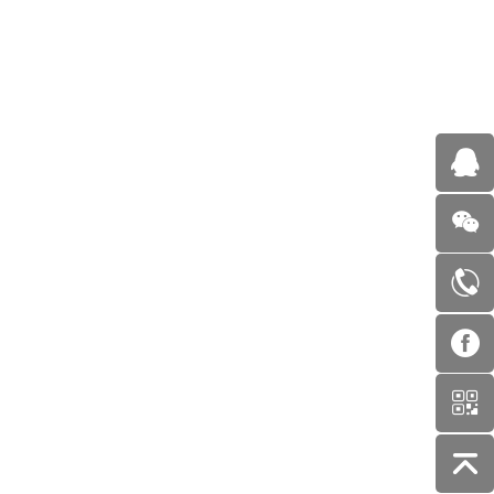
公司愿景
米兰·(milan)中国
LOGO寓意
工具行业第一品牌
园丁鸟——米兰·(milan)中
国人恰如不断寻觅、收集创