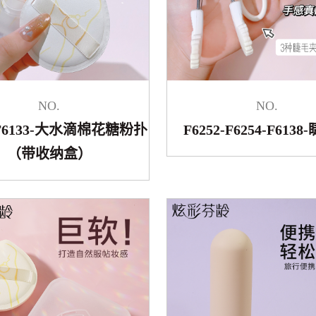
NO.
NO.
5-F6133-大水滴棉花糖粉扑
F6252-F6254-F613
（带收纳盒）