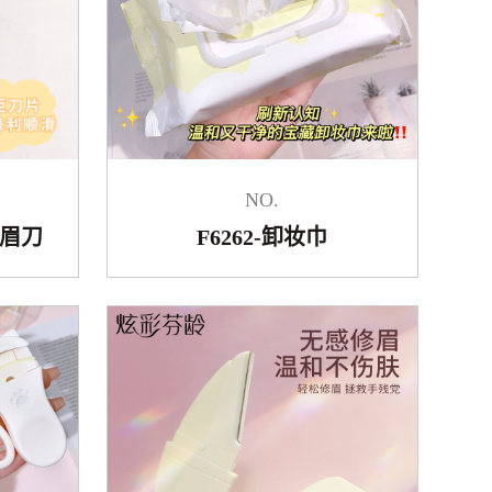
NO.
修眉刀
F6262-卸妆巾