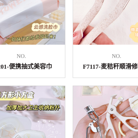
NO.
NO.
7201-便携抽式美容巾
F7117-麦秸秆顺滑