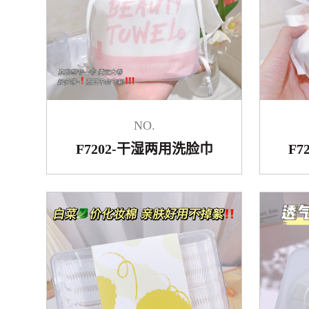
NO.
F7202-干湿两用洗脸巾
F