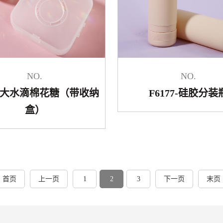
NO.
NO.
55-大水滴棉花糖（带收纳
F6177-硅胶分装
盒）
首页
上一页
1
2
3
下一页
末页