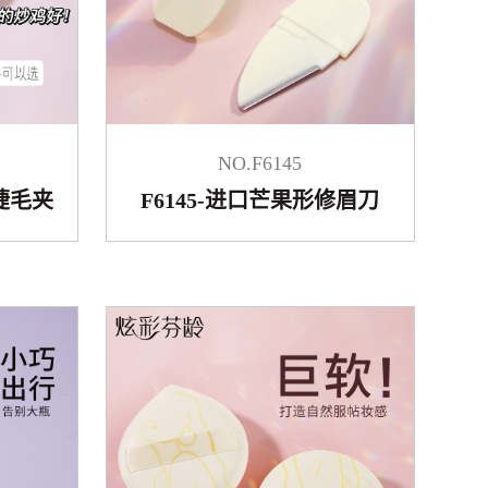
NO.F6145
8-睫毛夹
F6145-进口芒果形修眉刀