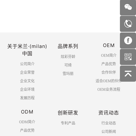
首页
上一页
1
2
3
4
OEM
5
6
下一页
末页
关于米兰·(milan)
品牌系列
中国
OEM简介
炫彩芬龄
公司简介
产品优势
可绮
企业荣誉
合作伙伴
雪玛丽
企业文化
适合OEM的伙伴
企业环境
OEM业务流程
发展历程
ODM
创新研发
资讯动态
ODM简介
专利产品
行业动态
产品优势
公司新闻