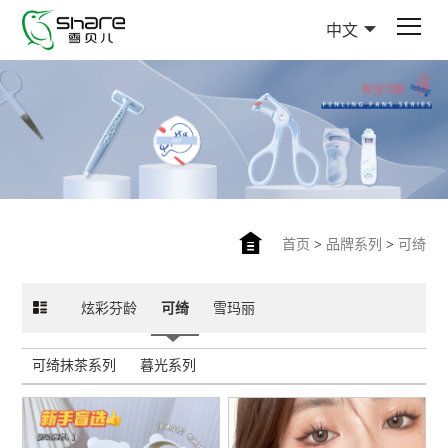
中文
首页
>
品牌系列
>
可绮
炫彩芬龄
可绮
雪玛丽
可绮抹茶系列
暮光系列