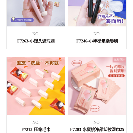
NO.
NO.
F7263-小馒头遮瑕刷
F7246-小棒槌晕染唇刷
NO.
NO.
F7213-压缩毛巾
F7203-水蜜桃净颜卸妆湿巾25