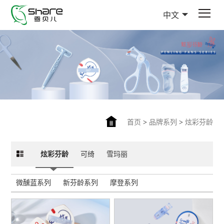
中文
首页
>
品牌系列
>
炫彩芬龄
炫彩芬龄
可绮
雪玛丽
微醺蓝系列
新芬龄系列
摩登系列