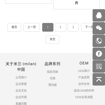
片
首页
上一页
1
2
3
下一页
末页
OEM
关于米兰·(milan)
品牌系列
中国
OEM简介
炫彩芬龄
公司简介
产品优势
可绮
企业荣誉
合作伙伴
雪玛丽
企业文化
适合OEM的伙伴
企业环境
OEM业务流程
发展历程