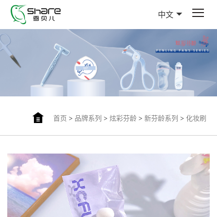
中文
首页
>
品牌系列
>
炫彩芬龄
>
新芬龄系列
>
化妆刷