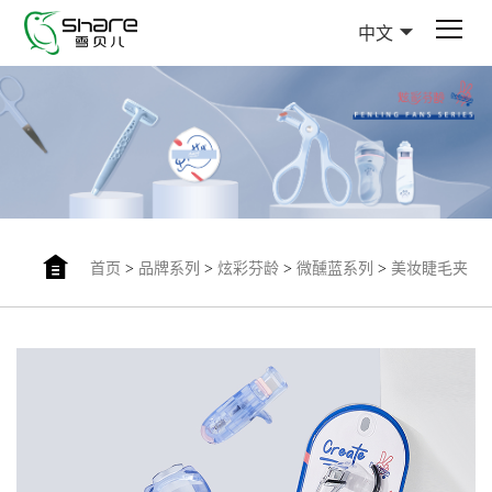
中文
首页
>
品牌系列
>
炫彩芬龄
>
微醺蓝系列
>
美妆睫毛夹