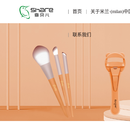
首页
关于米兰·(milan)中
联系我们