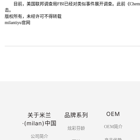
目前，美国联邦调查局FBI已经对类似事件展开调查。此前《Chemi
击。
版权所有，未经许可不得转载
milantiyu官网
OEM
关于米兰
品牌系列
·(milan)中国
OEM简介
炫彩芬龄
公司简介