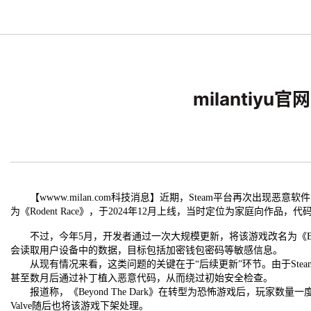
milantiy
【wwww.milan.com科技消息】近期，Steam平台再次出
为《Rodent Race》，于2024年12月上线，当时定位为家庭向作品，
不过，今年5月，开发者通过一次大规模更新，将该游戏改名为《Beyond Th
会读取用户设备中的数据，目标包括加密钱包密码等敏感信息。
从现有情况来看，这类问题的关键在于“后续更新”环节。由于Ste
甚至数月后通过补丁植入恶意代码，从而绕过初始安全检查。
报道称，《Beyond The Dark》在转型为恐怖游戏后，玩
Valve随后也将该游戏下架处理。