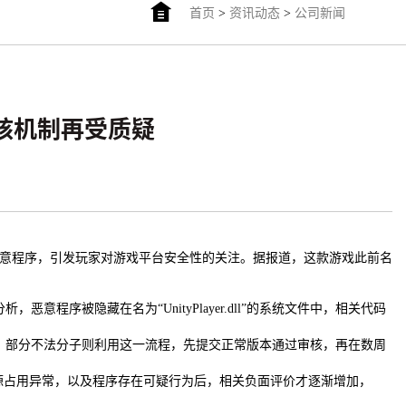
首页
>
资讯动态
>
公司新闻
全审核机制再受质疑
植入恶意程序，引发玩家对游戏平台安全性的关注。据报道，这款游戏此前名
恶意程序被隐藏在名为“UnityPlayer.dll”的系统文件中，相关代码
。部分不法分子则利用这一流程，先提交正常版本通过审核，再在数周
台资源占用异常，以及程序存在可疑行为后，相关负面评价才逐渐增加，