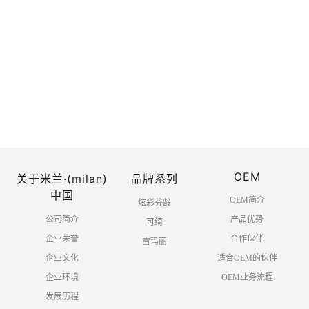
热烈庆祝中国共产党建党100周年
2021-06
-30
OEM
关于米兰·(milan)
品牌系列
共 1 页 10 条
中国
OEM简介
炫彩芬龄
公司简介
产品优势
可绮
企业荣誉
合作伙伴
雪玛丽
企业文化
适合OEM的伙伴
企业环境
OEM业务流程
发展历程