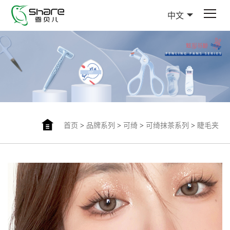
中文
首页
>
品牌系列
>
可绮
>
可绮抹茶系列
>
睫毛夹