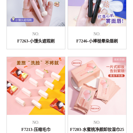
NO.
NO.
F7263-小馒头遮瑕刷
F7246-小棒槌晕染唇刷
NO.
NO.
F7213-压缩毛巾
F7203-水蜜桃净颜卸妆湿巾25