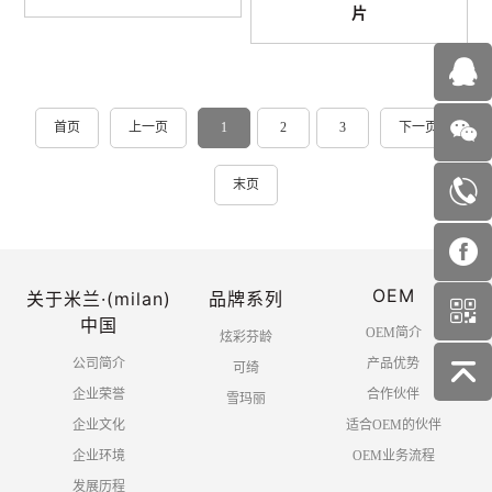
片
首页
上一页
1
2
3
下一页
末页
OEM
关于米兰·(milan)
品牌系列
中国
OEM简介
炫彩芬龄
公司简介
产品优势
可绮
企业荣誉
合作伙伴
雪玛丽
企业文化
适合OEM的伙伴
企业环境
OEM业务流程
发展历程