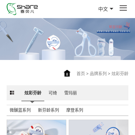
中文
首页
>
品牌系列
>
炫彩芬龄
炫彩芬龄
可绮
雪玛丽
微醺蓝系列
新芬龄系列
摩登系列