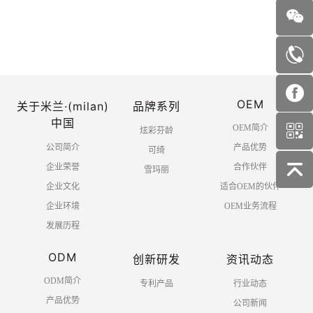
首页
上一页
1
2
3
4
OEM
5
6
下一页
末页
关于米兰·(milan)
品牌系列
中国
OEM简介
炫彩芬龄
公司简介
产品优势
可绮
企业荣誉
合作伙伴
雪玛丽
企业文化
适合OEM的伙伴
企业环境
OEM业务流程
发展历程
ODM
创新研发
资讯动态
ODM简介
专利产品
行业动态
产品优势
公司新闻