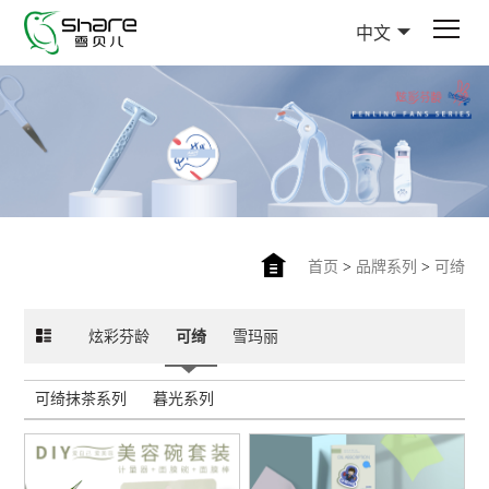
中文
首页
>
品牌系列
>
可绮
炫彩芬龄
可绮
雪玛丽
可绮抹茶系列
暮光系列