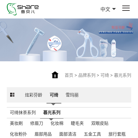
中文
首页
>
品牌系列
>
可绮
>
暮光系列
炫彩芬龄
可绮
雪玛丽
可绮抹茶系列
暮光系列
美妆刷
修眉刀
化妆棉
睫毛夹
双眼皮贴
化妆粉扑
眉部用品
面部清洁
五金工具
旅行套瓶