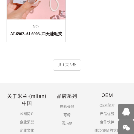
NO.
AL6902-AL6903-冲天睫毛夹
共 1 页 3 条
OEM
关于米兰·(milan)
品牌系列
中国
OEM简介
炫彩芬龄
公司简介
产品优势
可绮
企业荣誉
合作伙伴
雪玛丽
企业文化
适合OEM的伙伴