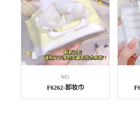
NO.
F6262-卸妆巾
F