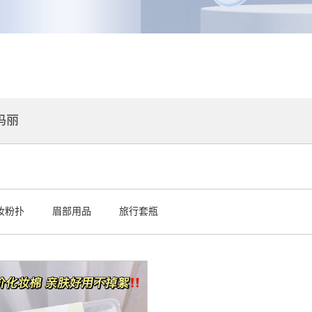
玛丽
妆粉扑
眉部用品
旅行套瓶