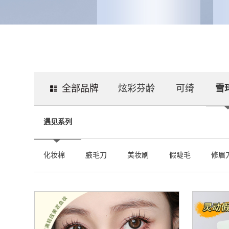
全部品牌
炫彩芬龄
可绮
雪
遇见系列
化妆棉
腋毛刀
美妆刷
假睫毛
修眉